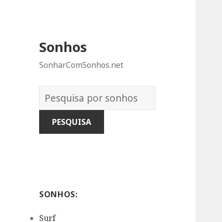
Sonhos
SonharComSonhos.net
Dicionário
dos
Sonhos:
SONHOS:
Surf