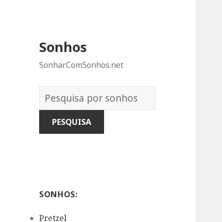
Sonhos
SonharComSonhos.net
Dicionário
dos
Sonhos:
SONHOS:
Pretzel