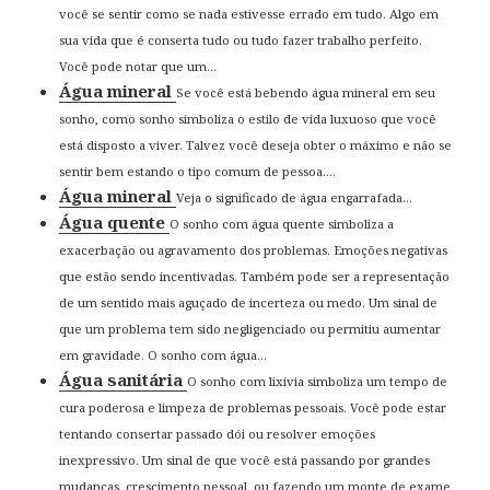
você se sentir como se nada estivesse errado em tudo. Algo em
sua vida que é conserta tudo ou tudo fazer trabalho perfeito.
Você pode notar que um...
Água mineral
Se você está bebendo água mineral em seu
sonho, como sonho simboliza o estilo de vida luxuoso que você
está disposto a viver. Talvez você deseja obter o máximo e não se
sentir bem estando o tipo comum de pessoa....
Água mineral
Veja o significado de água engarrafada...
Água quente
O sonho com água quente simboliza a
exacerbação ou agravamento dos problemas. Emoções negativas
que estão sendo incentivadas. Também pode ser a representação
de um sentido mais aguçado de incerteza ou medo. Um sinal de
que um problema tem sido negligenciado ou permitiu aumentar
em gravidade. O sonho com água...
Água sanitária
O sonho com lixívia simboliza um tempo de
cura poderosa e limpeza de problemas pessoais. Você pode estar
tentando consertar passado dói ou resolver emoções
inexpressivo. Um sinal de que você está passando por grandes
mudanças, crescimento pessoal, ou fazendo um monte de exame