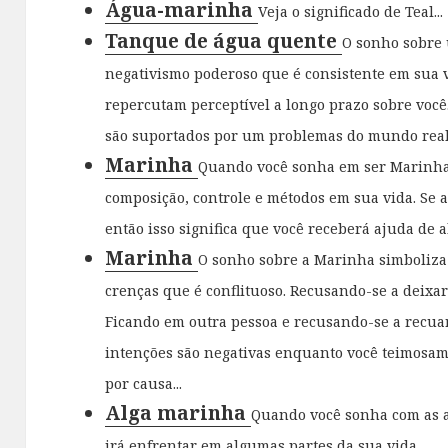
Água-marinha
Veja o significado de Teal...
Tanque de água quente
O sonho sobre
negativismo poderoso que é consistente em sua 
repercutam perceptível a longo prazo sobre você
são suportados por um problemas do mundo real
Marinha
Quando você sonha em ser Marinha,
composição, controle e métodos em sua vida. Se 
então isso significa que você receberá ajuda de a
Marinha
O sonho sobre a Marinha simboliza
crenças que é conflituoso. Recusando-se a deixar
Ficando em outra pessoa e recusando-se a recu
intenções são negativas enquanto você teimosam
por causa...
Alga marinha
Quando você sonha com as al
irá enfrentar em algumas partes da sua vida....