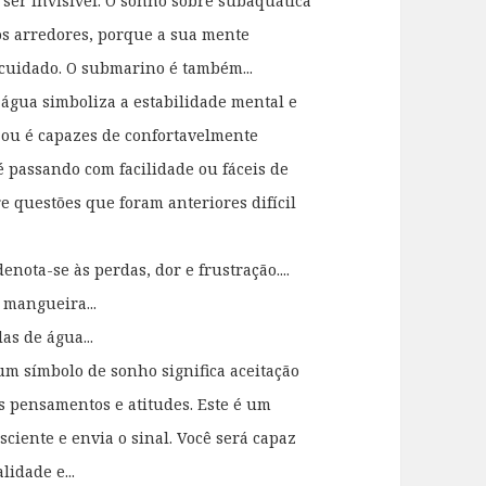
 ser invisível. O sonho sobre subaquática
os arredores, porque a sua mente
 cuidado. O submarino é também...
água simboliza a estabilidade mental e
 ou é capazes de confortavelmente
 é passando com facilidade ou fáceis de
re questões que foram anteriores difícil
nota-se às perdas, dor e frustração....
e mangueira...
las de água...
m símbolo de sonho significa aceitação
s pensamentos e atitudes. Este é um
ciente e envia o sinal. Você será capaz
idade e...