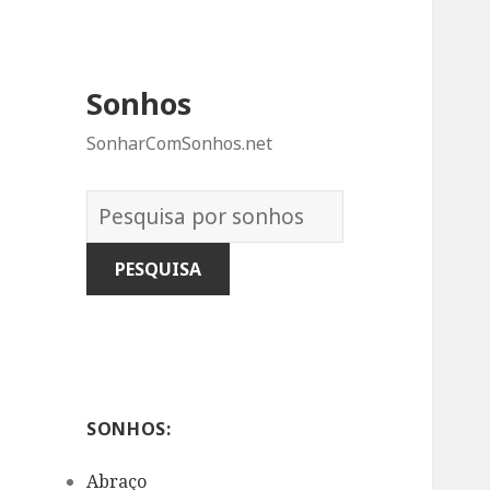
Sonhos
SonharComSonhos.net
Dicionário
dos
Sonhos:
SONHOS:
Abraço