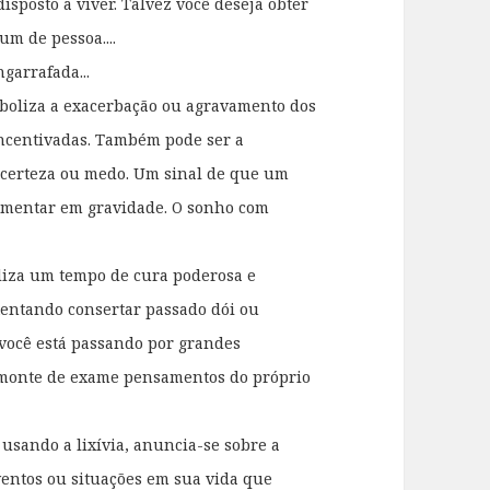
disposto a viver. Talvez você deseja obter
m de pessoa....
ngarrafada...
boliza a exacerbação ou agravamento dos
ncentivadas. Também pode ser a
ncerteza ou medo. Um sinal de que um
umentar em gravidade. O sonho com
liza um tempo de cura poderosa e
tentando consertar passado dói ou
 você está passando por grandes
 monte de exame pensamentos do próprio
usando a lixívia, anuncia-se sobre a
ventos ou situações em sua vida que