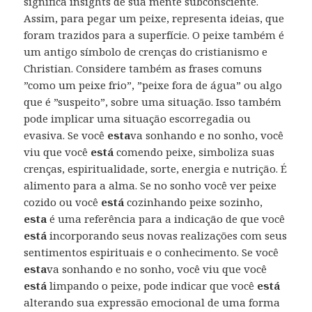
significa insights de sua mente subconsciente.
Assim, para pegar um peixe, representa ideias, que
foram trazidos para a superfície. O peixe também é
um antigo símbolo de crenças do cristianismo e
Christian. Considere também as frases comuns
”como um peixe frio”, ”peixe fora de água” ou algo
que é ”suspeito”, sobre uma situação. Isso também
pode implicar uma situação escorregadia ou
evasiva. Se você
esta
va sonhando e no sonho, você
viu que você
está
comendo peixe, simboliza suas
crenças, espiritualidade, sorte, energia e nutrição. É
alimento para a alma. Se no sonho você ver peixe
cozido ou você
está
cozinhando peixe sozinho,
esta
é uma referência para a indicação de que você
está
incorporando seus novas realizações com seus
sentimentos espirituais e o conhecimento. Se você
esta
va sonhando e no sonho, você viu que você
está
limpando o peixe, pode indicar que você
está
alterando sua expressão emocional de uma forma