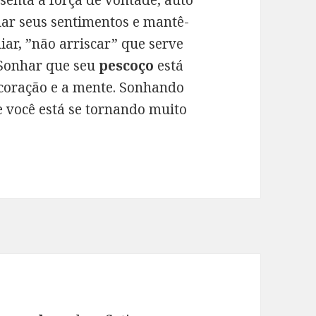
esenta a força de vontade, auto
lar seus sentimentos e mantê-
liar, ”não arriscar” que serve
 Sonhar que seu
pescoço
está
 coração e a mente. Sonhando
e você está se tornando muito