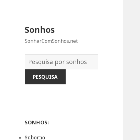
Sonhos
SonharComSonhos.net
Dicionário
dos
Sonhos:
SONHOS:
Suborno