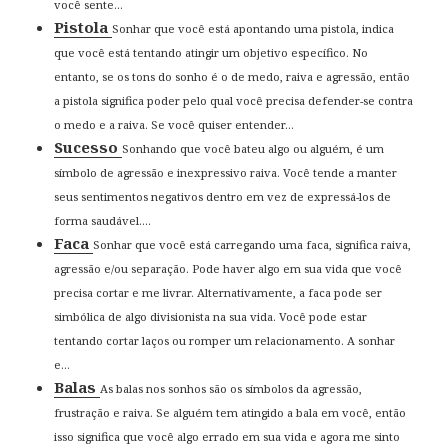
você sente...
Pistola
Sonhar que você está apontando uma pistola, indica
que você está tentando atingir um objetivo específico. No
entanto, se os tons do sonho é o de medo, raiva e agressão, então
a pistola significa poder pelo qual você precisa defender-se contra
o medo e a raiva. Se você quiser entender...
Sucesso
Sonhando que você bateu algo ou alguém, é um
símbolo de agressão e inexpressivo raiva. Você tende a manter
seus sentimentos negativos dentro em vez de expressá-los de
forma saudável....
Faca
Sonhar que você está carregando uma faca, significa raiva,
agressão e/ou separação. Pode haver algo em sua vida que você
precisa cortar e me livrar. Alternativamente, a faca pode ser
simbólica de algo divisionista na sua vida. Você pode estar
tentando cortar laços ou romper um relacionamento. A sonhar
e...
Balas
As balas nos sonhos são os símbolos da agressão,
frustração e raiva. Se alguém tem atingido a bala em você, então
isso significa que você algo errado em sua vida e agora me sinto