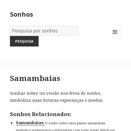
Sonhos
Dicionário
dos
MENU
Sonhos:
AND
WIDGETS
Samambaias
Sonhar sobre ou vendo nos fetos de sonho,
simboliza suas futuras esperanças e medos.
Sonhos Relacionados:
Samambaias
O sonho sobre uma planta samambaia
simboliza sentimentos confortáveis com nada sendo difícil em