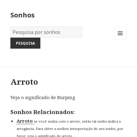
Sonhos
Dicionário
dos
MENU
Sonhos:
AND
WIDGETS
Arroto
Veja o significado de Burping
Sonhos Relacionados:
Arroto
se você sonha com o arroto, então tal sonho indica a
arrogância. Para obter a melhor interpretação do seu sonho, por
favor, veja o significado de arroto....