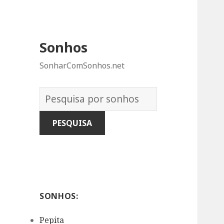
Sonhos
SonharComSonhos.net
Dicionário
dos
Sonhos:
SONHOS:
Pepita