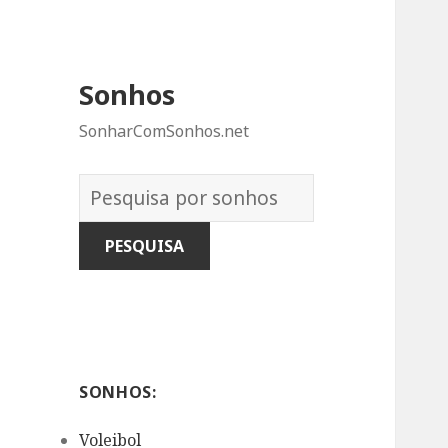
Sonhos
SonharComSonhos.net
Dicionário
dos
Sonhos:
SONHOS:
Voleibol