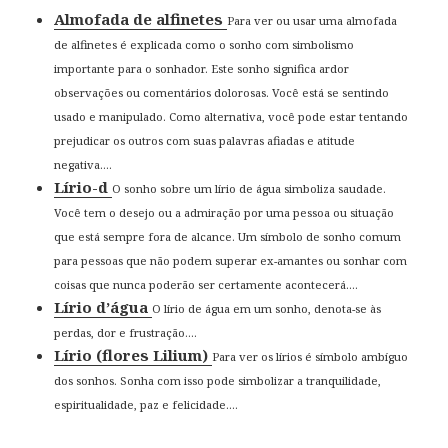
Almofada de alfinetes
Para ver ou usar uma almofada
de alfinetes é explicada como o sonho com simbolismo
importante para o sonhador. Este sonho significa ardor
observações ou comentários dolorosas. Você está se sentindo
usado e manipulado. Como alternativa, você pode estar tentando
prejudicar os outros com suas palavras afiadas e atitude
negativa....
Lírio-d
O sonho sobre um lírio de água simboliza saudade.
Você tem o desejo ou a admiração por uma pessoa ou situação
que está sempre fora de alcance. Um símbolo de sonho comum
para pessoas que não podem superar ex-amantes ou sonhar com
coisas que nunca poderão ser certamente acontecerá....
Lírio d’água
O lírio de água em um sonho, denota-se às
perdas, dor e frustração....
Lírio (flores Lilium)
Para ver os lírios é símbolo ambíguo
dos sonhos. Sonha com isso pode simbolizar a tranquilidade,
espiritualidade, paz e felicidade....