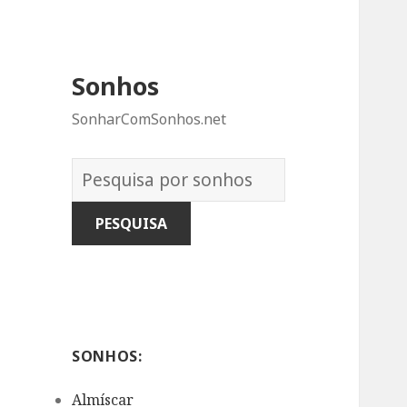
Sonhos
SonharComSonhos.net
Dicionário
dos
Sonhos:
SONHOS:
Almíscar