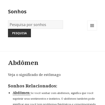
Sonhos
Dicionário
dos
MENU
Sonhos:
AND
WIDGETS
Abdômen
Veja o significado de estômago
Sonhos Relacionados:
Abdômen
Se você sonhar com abdômen, significa que você
suprimir seus sentimentos e instintos. O abdômen também pode
significar que você tem problemas fisiológicos e experimentando