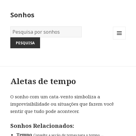
Sonhos
Dicionário
dos
MENU
Sonhos:
AND
WIDGETS
Aletas de tempo
O sonho com um cata-vento simboliza a
imprevisibilidade ou situações que fazem você
sentir que tudo pode acontecer.
Sonhos Relacionados:
Tempo
Consulte a seção de temas para o tempo....