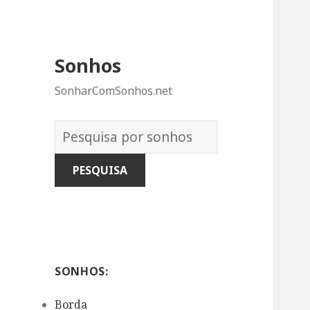
Sonhos
SonharComSonhos.net
Dicionário
dos
Sonhos:
SONHOS:
Borda