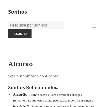
Sonhos
Dicionário
dos
MENU
Sonhos:
AND
WIDGETS
Alcorão
Veja o significado do Alcorão
Sonhos Relacionados:
Alcorão
O sonho sobre o Corão simboliza crenças
fundamentais que estão muito preocupadas com a restringir a
felicidade. Você ou outra pessoa pode estar indo longe demais,