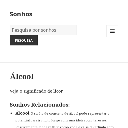
Sonhos
Dicionário
dos
MENU
Sonhos:
AND
WIDGETS
Álcool
Veja o significado de licor
Sonhos Relacionados:
Álcool
O sonho de consumo de álcool pode representar o
potencial para ir muito longe com suas ideias ou interesses.
Positivamente, pode refletir como você está se divertindo com