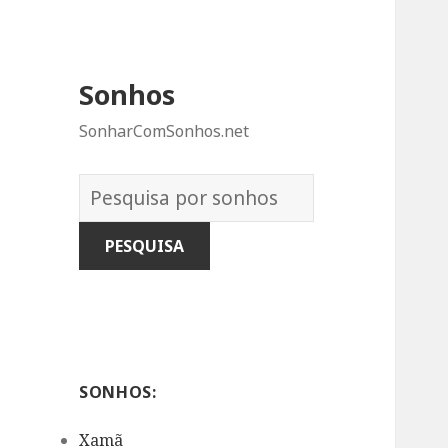
Sonhos
SonharComSonhos.net
Dicionário
dos
Sonhos:
SONHOS:
Xamã