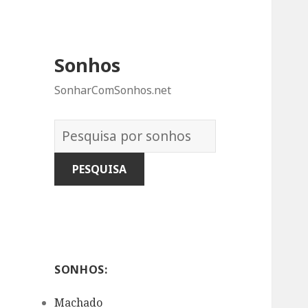
Sonhos
SonharComSonhos.net
Dicionário
dos
Sonhos:
SONHOS:
Machado