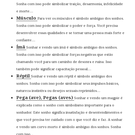
Sonha com isso pode simbolizar traição, desarmonia, infelicidade
e morte....
Músculo
Para ver os músculos é símbolo ambíguo dos sonhos.
Sonha com isso pode simbolizar o poder e força. Você precisa
desenvolver essas qualidades e se tornar uma pessoa mais forte e
confiante....
Ímã
Sonhar e vendo um ímã é símbolo ambíguo dos sonhos.
Sonha com isso pode simbolizar forças negativas que estão
chamando você para um caminho de desonra e ruína. Isso
também pode significar capacitação pessoal....
Réptil
Sonhar e vendo um réptil é símbolo ambíguo dos
sonhos. Sonha com isso pode simbolizar seus impulsos básicos,
natureza instintiva ou desejos sexuais reprimidos....
Pega (ave), Pegas (aves)
Sonhar e vendo um magpie é
explicada como o sonho com simbolismo importante para o
sonhador. Este sonho significa insatisfação e desentendimentos e
que você precisa ter cuidado com o que você diz e faz. A sonhar
e vendo um corvo morto é símbolo ambíguo dos sonhos. Sonha
com isso...