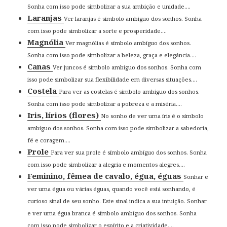
Sonha com isso pode simbolizar a sua ambição e unidade....
Laranjas
Ver laranjas é símbolo ambíguo dos sonhos. Sonha
com isso pode simbolizar a sorte e prosperidade....
Magnólia
Ver magnólias é símbolo ambíguo dos sonhos.
Sonha com isso pode simbolizar a beleza, graça e elegância....
Canas
Ver juncos é símbolo ambíguo dos sonhos. Sonha com
isso pode simbolizar sua flexibilidade em diversas situações....
Costela
Para ver as costelas é símbolo ambíguo dos sonhos.
Sonha com isso pode simbolizar a pobreza e a miséria....
Iris, lírios (flores)
No sonho de ver uma íris é o símbolo
ambíguo dos sonhos. Sonha com isso pode simbolizar a sabedoria,
fé e coragem....
Prole
Para ver sua prole é símbolo ambíguo dos sonhos. Sonha
com isso pode simbolizar a alegria e momentos alegres....
Feminino, fêmea de cavalo, égua, éguas
Sonhar e
ver uma égua ou várias éguas, quando você está sonhando, é
curioso sinal de seu sonho. Este sinal indica a sua intuição. Sonhar
e ver uma égua branca é símbolo ambíguo dos sonhos. Sonha
com isso pode simbolizar o espírito e a criatividade....