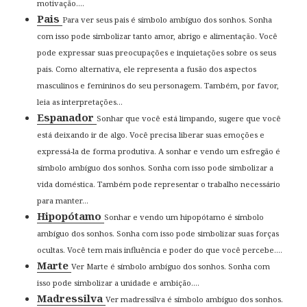
motivação....
Pais
Para ver seus pais é símbolo ambíguo dos sonhos. Sonha
com isso pode simbolizar tanto amor, abrigo e alimentação. Você
pode expressar suas preocupações e inquietações sobre os seus
pais. Como alternativa, ele representa a fusão dos aspectos
masculinos e femininos do seu personagem. Também, por favor,
leia as interpretações...
Espanador
Sonhar que você está limpando, sugere que você
está deixando ir de algo. Você precisa liberar suas emoções e
expressá-la de forma produtiva. A sonhar e vendo um esfregão é
símbolo ambíguo dos sonhos. Sonha com isso pode simbolizar a
vida doméstica. Também pode representar o trabalho necessário
para manter...
Hipopótamo
Sonhar e vendo um hipopótamo é símbolo
ambíguo dos sonhos. Sonha com isso pode simbolizar suas forças
ocultas. Você tem mais influência e poder do que você percebe....
Marte
Ver Marte é símbolo ambíguo dos sonhos. Sonha com
isso pode simbolizar a unidade e ambição....
Madressilva
Ver madressilva é símbolo ambíguo dos sonhos.