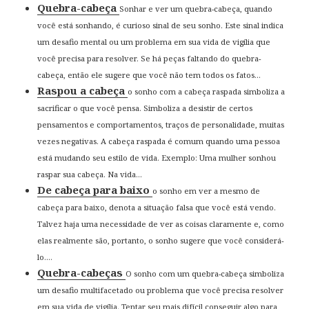
Quebra-cabeça
Sonhar e ver um quebra-cabeça, quando
você está sonhando, é curioso sinal de seu sonho. Este sinal indica
um desafio mental ou um problema em sua vida de vigília que
você precisa para resolver. Se há peças faltando do quebra-
cabeça, então ele sugere que você não tem todos os fatos...
Raspou a cabeça
o sonho com a cabeça raspada simboliza a
sacrificar o que você pensa. Simboliza a desistir de certos
pensamentos e comportamentos, traços de personalidade, muitas
vezes negativas. A cabeça raspada é comum quando uma pessoa
está mudando seu estilo de vida. Exemplo: Uma mulher sonhou
raspar sua cabeça. Na vida...
De cabeça para baixo
o sonho em ver a mesmo de
cabeça para baixo, denota a situação falsa que você está vendo.
Talvez haja uma necessidade de ver as coisas claramente e, como
elas realmente são, portanto, o sonho sugere que você considerá-
lo....
Quebra-cabeças
O sonho com um quebra-cabeça simboliza
um desafio multifacetado ou problema que você precisa resolver
em sua vida de vigília. Tentar seu mais difícil conseguir algo para