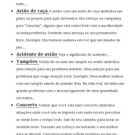
tudo....
Avião de caça
O sonho com um avião de caça simboliza um
plano ou projeto para ação defensiva. Um esforço ou campanha
para ”Cancelar”, alguém que está a interferir com a sua liberdade
ou independência. Sentindo uma ameaça ao seu pensamento
livre. Exemplo: Um homem sonhava em ver que um lutador de
jato...
Acidente de avião
Veja o significado de acidente...
Tampões
Vendo de ou usar um tampão no sonho simboliza
uma solução para um problema irritante. Uma solução para um
problema que exige atenção total. Exemplo: Uma mulher sonhou
com um tampão saindo do mamilo dela. Na vida real, ela tinha um
grande problema com o descarregamento de uma quantidade
excessiva...
Concerto
Sonhar que você está num concerto simboliza
situações onde você não se importa com nada exceto perceber
se sentir bom o tempo todo. Sair do seu caminho para notar se
sentindo bem. Fazendo um esforço ou tentando o seu melhor
para se divertir. Concertos podem refletir reuniões sociais ou