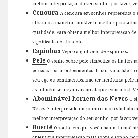
melhor interpretação do seu sonho, por favor, veja
Cenoura
A cenoura em sonhos representa o a
olhando a maneira saudável e melhor para alim
qualidade. Para obter a melhor interpretação de
significado do alimento....
Espinhas
Veja o significado de espinhas...
Pele
O sonho sobre pele simboliza os limites m
pessoas e os acontecimentos de sua vida. Isto é c
seu ego ou sentimentos. Não ter nenhuma pele i
às influências negativas ou ataque emocional. Ver
Abominável homem das Neves
O s
Neves é interpretado no sonho como o símbolo 
melhor interpretação do seu sonho, por favor, vej
Bustiê
O sonho em que você usa um bustiê sim
obter uma interpretação mais sobre o sonho, por 