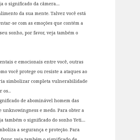
 o significado da câmera....
limento da sua mente. Talvez você está
entar-se com as emoções que contém a
 seu sonho, por favor, veja também o
entais e emocionais entre você, outras
omo você protege ou resiste a ataques ao
ria simbolizar completa vulnerabilidade
 os...
ignificado de abominável homem das
de unknowingness e medo. Para obter a
a também o significado do sonho Yeti....
boliza a segurança e proteção. Para
favor, veja também o significado de